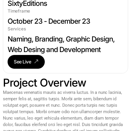
SixtyEditions
Timeframe
October 23 - December 23
Services
Naming, Branding, Graphic Design,
Web Desing and Development
See Live
Project Overview
Maecenas venenatis mauris ac viverra luctus. In a nunc lacinia,
semper felis at, sagittis turpis. Morbi ante sem, bibendum id
volutpat eget, posuere et nunc. Donec porta turpis nec turpis
volutpat tempus. Morbi ornare odio non ullamcorper molestie.
Nunc varius, leo eget vehicula elementum, diam diam tempor
dolor, faucibus eleifend orci leo eget nisl. Duis tincidunt gravida
augue nec viverra. Curabitur dapibus elit vel ipsum sollicitudin