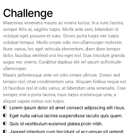
Challenge
Maecenas venenatis mauris ac viverra luctus. In a nunc lacinia,
semper felis at, sagittis turpis. Morbi ante sem, bibendum id
volutpat eget, posuere et nunc. Donec porta turpis nec turpis
volutpat tempus. Morbi ornare odio non ullamcorper molestie.
Nunc varius, leo eget vehicula elementum, diam diam tempor
dolor, faucibus eleifend orci leo eget nisl. Duis tincidunt gravida
augue nec viverra. Curabitur dapibus elit vel ipsum sollicitudin
ullamcorper.
Mauris pellentesque ante vel odio ornare ultrices. Donec sed
tempor nisl, vitae condimentum urna. Aliquam finibus neque est.
Ut faucibus nisl id odio varius, at bibendum urna venenatis. Cras
semper, erat a porta lacinia, risus turpis scelerisque urna, a
aliquet sapien metus non turpis.
Lorem ipsum dolor sit amet consect adipiscing elit risus.
Eget nulla varius lacinia suspendisse iaculis quis quam.
Quis id vestibulum euismod platea proin nibh.
Jaoreet interdum cum tincidunt ut accumsan,sit potenti